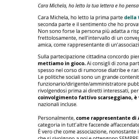
Cara Michela, ho letto la tua lettera e ho pens
Cara Michela, ho letto la prima parte
della 
seconda parte e il sentimento che ho provat
Non sono forse la persona più adatta a risp
frettolosamente, nell'intervallo di un conve
amica, come rappresentante di un'associaz
Sulla partecipazione cittadina concordo pi
mettiamo in gioco.
Ai consigli di zona part
spesso nel corso di rumorose diatribe e rar
Le politiche sociali sono un grande contenito
funzionario/dirigente/amministratore pubbl
rivolgendosi prima ai diretti interessati, pe
coinvolgimento fattivo scarseggiano, è v
nazionali incluse.
Personalmente,
come rappresentante di 
categoria in tutt'altre faccende affaccendate
È vero che come associazione, nonostante il 
che si rivolgono a noi e ottengono SEMPRE 