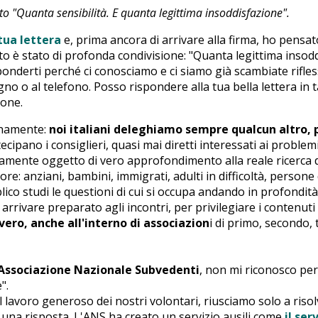
ato "Quanta sensibilità. E quanta legittima insoddisfazione".
tua lettera
e, prima ancora di arrivare alla firma, ho pensato
o è stato di profonda condivisione: "Quanta legittima insodd
onderti perché ci conosciamo e ci siamo già scambiate rifles
gno o al telefono. Posso rispondere alla tua bella lettera in
ione.
enamente:
noi italiani deleghiamo sempre qualcun altro,
ecipano i consiglieri, quasi mai diretti interessati ai problem
amente oggetto di vero approfondimento alla reale ricerca de
re: anziani, bambini, immigrati, adulti in difficoltà, persone
ico studi le questioni di cui si occupa andando in profondi
r arrivare preparato agli incontri, per privilegiare i contenut
ero, anche all'interno di associazion
i di primo, secondo, 
Associazione Nazionale Subvedenti
, non mi riconosco per
".
lavoro generoso dei nostri volontari, riusciamo solo a risol
una risposta. L'ANS ha creato un servizio ausili come
il se