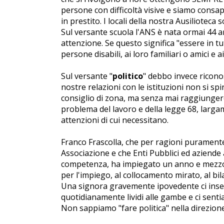
persone con difficoltà visive e siamo consap
in prestito. I locali della nostra Ausilioteca
Sul versante scuola l'ANS è nata ormai 44 a
attenzione. Se questo significa "essere in tu
persone disabili, ai loro familiari o amici e a
Sul versante "
politico
" debbo invece riconos
nostre relazioni con le istituzioni non si s
consiglio di zona, ma senza mai raggiungere 
problema del lavoro e della legge 68, largame
attenzioni di cui necessitano.
Franco Frascolla, che per ragioni puramen
Associazione e che Enti Pubblici ed aziende 
competenza, ha impiegato un anno e mezzo pe
per l'impiego, al collocamento mirato, al bila
Una signora gravemente ipovedente ci insegu
quotidianamente lividi alle gambe e ci senti
Non sappiamo "fare politica" nella direzione