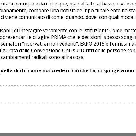
 è citata ovunque e da chiunque, ma dall'alto al basso e vicev
ianamente, compare una notizia del tipo "il tale ente ha stanzi
ci viene comunicato di come, quando, dove, con quali modalit
disabili di interagire veramente con le istituzioni? Come mett
presentarli e di agire PRIMA che le decisioni, spesso sbaglia
o i semafori "riservati ai non vedenti". EXPO 2015 è l'ennesi
figurata dalle Convenzione Onu sui Diritti delle persone con D
 cambiamenti radicali sono altra cosa.
uella di chi come noi crede in ciò che fa, ci spinge a non