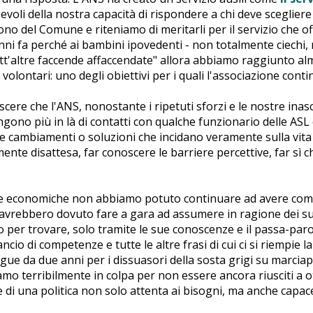
evoli della nostra capacità di rispondere a chi deve scegliere
 sono del Comune e riteniamo di meritarli per il servizio che o
nni fa perché ai bambini ipovedenti - non totalmente ciechi, 
tt'altre faccende affaccendate" allora abbiamo raggiunto almen
i volontari: uno degli obiettivi per i quali l'associazione cont
cere che l'ANS, nonostante i ripetuti sforzi e le nostre inasc
pingono più in là di contatti con qualche funzionario delle A
cambiamenti o soluzioni che incidano veramente sulla vita de
nte disattesa, far conoscere le barriere percettive, far sì che
te economiche non abbiamo potuto continuare ad avere come
avrebbero dovuto fare a gara ad assumere in ragione dei suoi
r trovare, solo tramite le sue conoscenze e il passa-parola,
ncio di competenze e tutte le altre frasi di cui ci si riempie l
e da due anni per i dissuasori della sosta grigi su marciap
amo terribilmente in colpa per non essere ancora riusciti a o
 di una politica non solo attenta ai bisogni, ma anche capace 