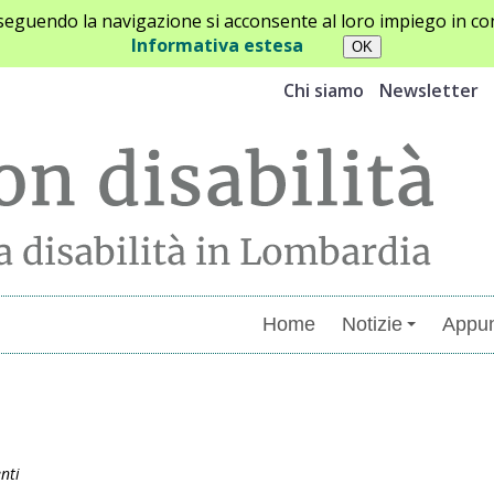
oseguendo la navigazione si acconsente al loro impiego in con
Informativa estesa
Chi siamo
Newsletter
Home
Notizie
Appun
nti