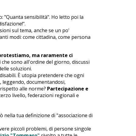
: "Quanta sensibilità". Ho letto poi la
isfazione!".
sioni sul tema, anche se un po'
 tanti modi: come cittadina, come persona
 protestiamo, ma raramente ci
i che sono all'ordine del giorno, discussi
lle soluzioni.
 disabili. È utopia pretendere che ogni
tà, leggendo, documentandosi,
i rispetto alle norme?
Partecipazione e
terzo livello, federazioni regionali e
ò nella tua definizione di "associazione di
vere piccoli problemi, di persone singole
rvizio "Tommaso"
rivolto a tutte le