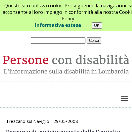
Questo sito utilizza cookie. Proseguendo la navigazione s
acconsente al loro impiego in conformità alla nostra Cooki
Policy.
Chi siamo
Newsletter
Contatti
Informativa estesa
T
Archivio appuntamenti
Trezzano sul Naviglio - 29/05/2008
Percorso di avvicinamento delle Famiglie