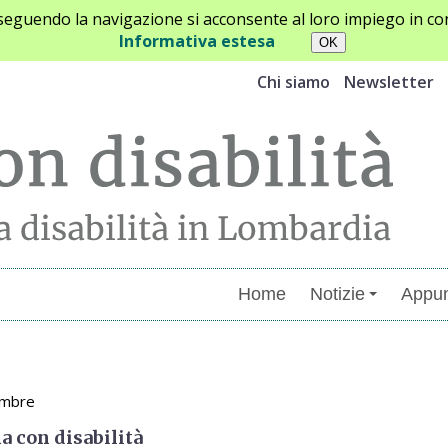
oseguendo la navigazione si acconsente al loro impiego in con
Informativa estesa
Chi siamo
Newsletter
Home
Notizie
Appun
menti
embre
na con disabilità