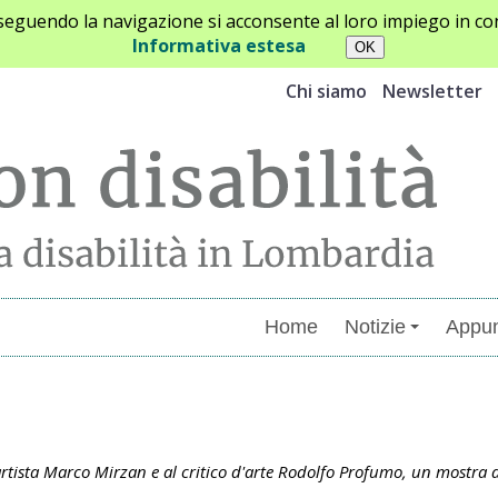
oseguendo la navigazione si acconsente al loro impiego in con
Informativa estesa
Chi siamo
Newsletter
Home
Notizie
Appun
menti
'artista Marco Mirzan e al critico d'arte Rodolfo Profumo, un mostra d