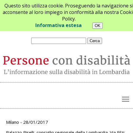
Questo sito utilizza cookie. Proseguendo la navigazione s
acconsente al loro impiego in conformità alla nostra Cooki
Policy.
Chi siamo
Newsletter
Contatti
Informativa estesa
T
Archivio appuntamenti
Milano - 28/01/2017
Palazzo Pirelli, consiglio regionale della Lombardia. Via Filzi