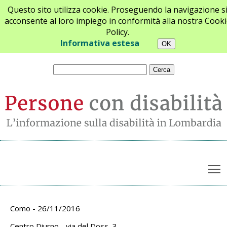
Questo sito utilizza cookie. Proseguendo la navigazione s
acconsente al loro impiego in conformità alla nostra Cooki
Policy.
Chi siamo
Newsletter
Contatti
Informativa estesa
T
Archivio appuntamenti
Como - 26/11/2016
Centro Diurno - via del Doss, 3