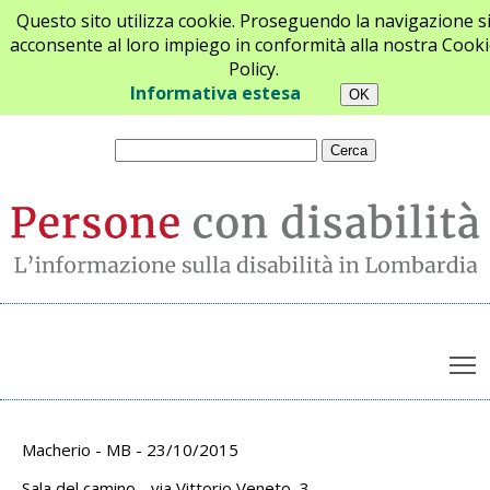
Questo sito utilizza cookie. Proseguendo la navigazione s
acconsente al loro impiego in conformità alla nostra Cooki
Policy.
Chi siamo
Newsletter
Contatti
Informativa estesa
T
Archivio appuntamenti
Macherio - MB - 23/10/2015
Sala del camino - via Vittorio Veneto, 3