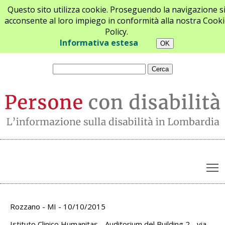
Questo sito utilizza cookie. Proseguendo la navigazione s
acconsente al loro impiego in conformità alla nostra Cooki
Policy.
Chi siamo
Newsletter
Contatti
Informativa estesa
T
Archivio appuntamenti
Rozzano - MI - 10/10/2015
Istituto Clinico Humanitas - Auditorium del Building 2 - via