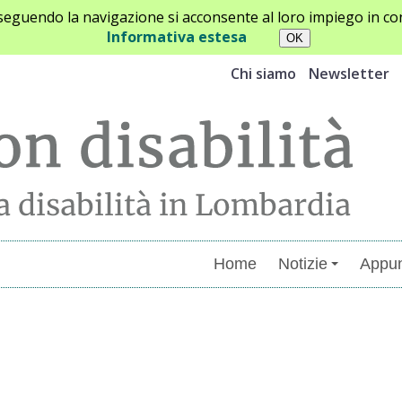
oseguendo la navigazione si acconsente al loro impiego in con
Informativa estesa
Chi siamo
Newsletter
Home
Notizie
Appun
menti