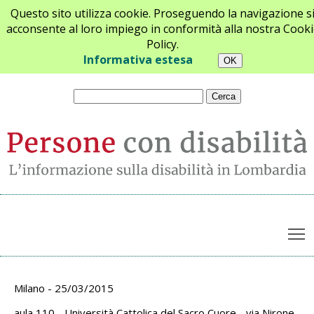
Questo sito utilizza cookie. Proseguendo la navigazione s
acconsente al loro impiego in conformità alla nostra Cooki
Policy.
Chi siamo
Newsletter
Contatti
Informativa estesa
T
Archivio appuntamenti
Milano - 25/03/2015
aula 110 - Università Cattolica del Sacro Cuore - via Nirone,