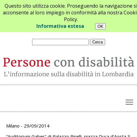
Questo sito utilizza cookie. Proseguendo la navigazione s
acconsente al loro impiego in conformità alla nostra Cooki
Policy.
Chi siamo
Newsletter
Contatti
Informativa estesa
T
Archivio appuntamenti
Milano - 29/09/2014
“Auditorium Gaber" di Palazzo Pirelli, piazza Duca d'Aosta 3