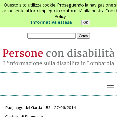
Questo sito utilizza cookie. Proseguendo la navigazione s
acconsente al loro impiego in conformità alla nostra Cooki
Policy.
Chi siamo
Newsletter
Contatti
Informativa estesa
T
Archivio appuntamenti
Puegnago del Garda - BS - 27/06/2014
Castello di Puegnago