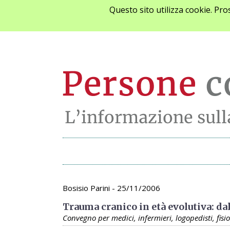
Questo sito utilizza cookie. Pr
Archivio appunta
Bosisio Parini - 25/11/2006
Trauma cranico in età evolutiva: da
Convegno per medici, infermieri, logopedisti, fisiot