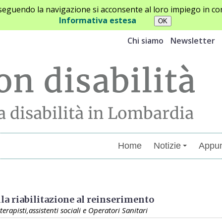
oseguendo la navigazione si acconsente al loro impiego in con
Informativa estesa
Chi siamo
Newsletter
Home
Notizie
Appun
menti
lla riabilitazione al reinserimento
erapisti,assistenti sociali e Operatori Sanitari