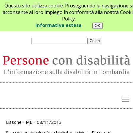
Questo sito utilizza cookie. Proseguendo la navigazione s
acconsente al loro impiego in conformità alla nostra Cooki
Policy.
Chi siamo
Newsletter
Contatti
Informativa estesa
T
Archivio appuntamenti
Lissone - MB - 08/11/2013
Sala polifunzionale c/o la biblioteca civica - Piazza IV