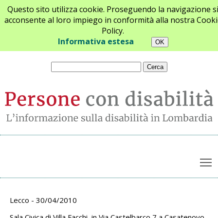
Questo sito utilizza cookie. Proseguendo la navigazione s
acconsente al loro impiego in conformità alla nostra Cooki
Policy.
Chi siamo
Newsletter
Contatti
Informativa estesa
T
Archivio appuntamenti
Lecco - 30/04/2010
Sala Civica di Villa Facchi, in Via Castelbarco 7 a Casatenovo.