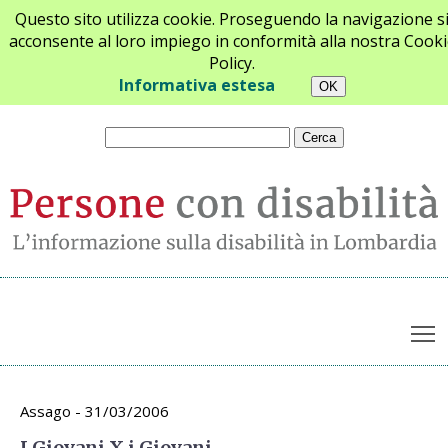
Questo sito utilizza cookie. Proseguendo la navigazione s
acconsente al loro impiego in conformità alla nostra Cooki
Policy.
Chi siamo
Newsletter
Contatti
Informativa estesa
T
Archivio appuntamenti
Assago - 31/03/2006
I Giovani X i Giovani