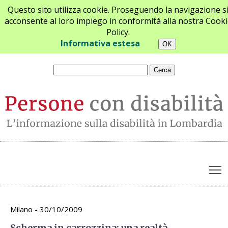
Questo sito utilizza cookie. Proseguendo la navigazione s
acconsente al loro impiego in conformità alla nostra Cooki
Policy.
Chi siamo
Newsletter
Contatti
Informativa estesa
T
Archivio appuntamenti
Milano - 30/10/2009
Scherma in carrozzina: una realtà