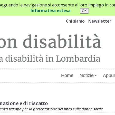
oseguendo la navigazione si acconsente al loro impiego in con
Informativa estesa
Chi siamo
Newsletter
Home
Notizie
Appun
menti
azione e di riscatto
renza stampa per la presentazione del libro sulle donne sorde