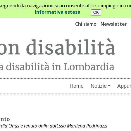
oseguendo la navigazione si acconsente al loro impiego in con
Informativa estesa
Chi siamo
Newsletter
Home
Notizie
Appun
menti
ento
ia Onus e tenuto dalla dott.ssa Marilena Pedrinazzi