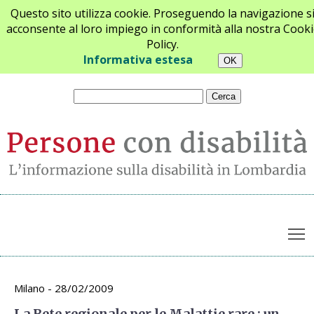
Questo sito utilizza cookie. Proseguendo la navigazione s
acconsente al loro impiego in conformità alla nostra Cooki
Policy.
Chi siamo
Newsletter
Contatti
Informativa estesa
T
Archivio appuntamenti
Milano - 28/02/2009
La Rete regionale per le Malattie rare : un