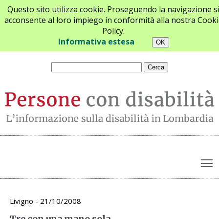
Questo sito utilizza cookie. Proseguendo la navigazione s
acconsente al loro impiego in conformità alla nostra Cooki
Policy.
Chi siamo
Newsletter
Contatti
Informativa estesa
T
Archivio appuntamenti
Livigno - 21/10/2008
Tre con una mano sola