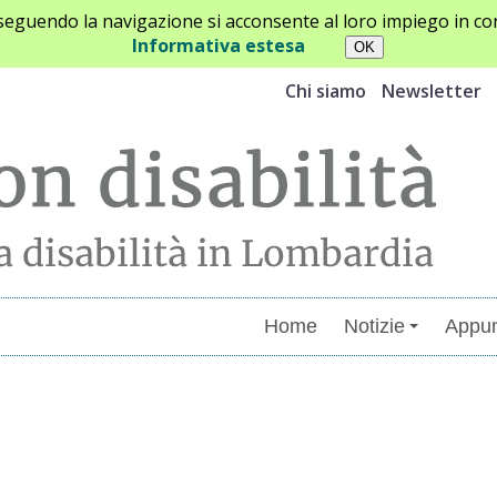
oseguendo la navigazione si acconsente al loro impiego in con
Informativa estesa
Chi siamo
Newsletter
Home
Notizie
Appun
menti