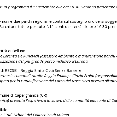
" in programma il 17 settembre alle ore 16.30. Saranno presentate es
uni e due parchi regionali e conta sul sostegno di diversi soggett
 per tutti e per tutte". L'incontro si terrà alle ore 16.30 presso
ittà di Belluno.
o) e Lorenza De Kunovich (assessore Ambiente e manutenzione parchi c
alizzazione del più grande parco inclusivo d’Europa.
 di RECSB - Reggio Emilia Città Senza Barriere.
rmacie comunali riunite Reggio Emilia) e Cinzia Araldi (responsabile
pata per la riqualificazione del Parco del Noce Nero inserita all’in
 Comune di Capergnanica (CR)
nica) presenta l'esperienza inclusiva della comunità educante di C
ibile
e Studi Urbani del Politecnico di Milano