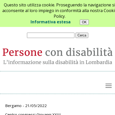
Questo sito utilizza cookie. Proseguendo la navigazione s
acconsente al loro impiego in conformità alla nostra Cooki
Policy.
Chi siamo
Newsletter
Contatti
Informativa estesa
T
Archivio appuntamenti
Bergamo - 21/05/2022
Centro congressi Giovanni XXIII