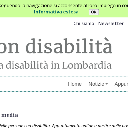
oseguendo la navigazione si acconsente al loro impiego in con
Informativa estesa
Chi siamo
Newsletter
Home
Notizie
Appun
menti
ei media
delle persone con disabilità. Appuntamento online a partire dalle or