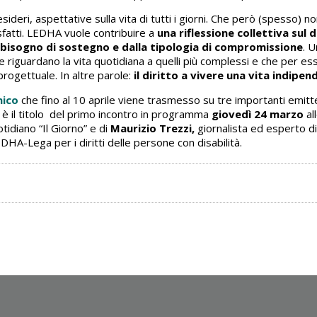
esideri, aspettative sulla vita di tutti i giorni. Che però (spesso)
fatti. LEDHA vuole contribuire a
una riflessione collettiva sul
l bisogno di sostegno e dalla tipologia di compromissione
. U
he riguardano la vita quotidiana a quelli più complessi e che per e
rogettuale. In altre parole:
il diritto a vivere una vita indipen
nico
che fino al 10 aprile viene trasmesso su tre importanti emit
” è il titolo del primo incontro in programma
giovedì 24 marzo
al
otidiano “Il Giorno” e di
Maurizio Trezzi,
giornalista ed esperto d
DHA-Lega per i diritti delle persone con disabilità.