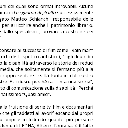
uni dei quali sono ormai introvabili. Alcune
ioni di
Lo sguardo degli altri
successivamente
gato Matteo Schianchi, responsabile delle
per arricchire anche il patrimonio librario.
 dallo specialismo, provare a costruire dei
.
pensare al successo di film come “Rain man”
bi dello spettro autistico), “Figli di un dio
 la disabilità attraverso le storie dei reduci
ai media, che solitamente si fermano più alla
i rappresentare realtà lontane dal nostro
tre. E ci riesce perché racconta una storia”,
o di comunicazione sulla disabilità. Perché
tunatissimo “Quasi amici”.
alla fruizione di serie tv, film e documentari
che gli “addetti ai lavori” escano dai propri
iù ampi e includendo quante più persone
sidente di LEDHA, Alberto Fontana- è il fatto