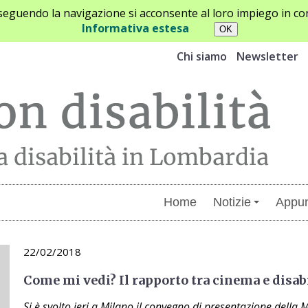
oseguendo la navigazione si acconsente al loro impiego in con
Informativa estesa
Chi siamo
Newsletter
Home
Notizie
Appun
22/02/2018
Come mi vedi? Il rapporto tra cinema e disab
Si è svolto ieri a Milano il convegno di presentazione della 