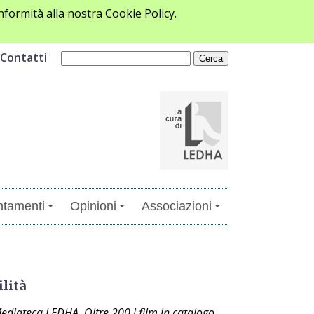
formità alla nostra Cookie Policy.
Contatti
tamenti
Opinioni
Associazioni
ilità
Mediateca LEDHA. Oltre 200 i film in catalogo,