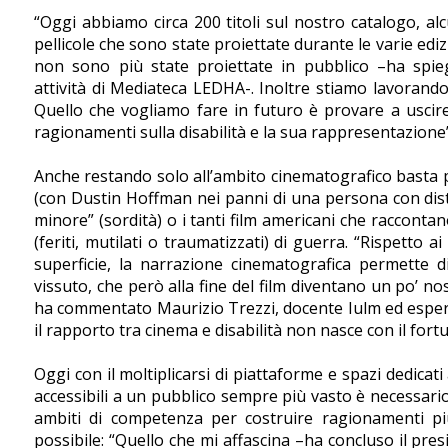
“Oggi abbiamo circa 200 titoli sul nostro catalogo, alc
pellicole che sono state proiettate durante le varie ediz
non sono più state proiettate in pubblico –ha spie
attività di Mediateca LEDHA-. Inoltre stiamo lavorando 
Quello che vogliamo fare in futuro è provare a uscire
ragionamenti sulla disabilità e la sua rappresentazione”
Anche restando solo all’ambito cinematografico basta 
(con Dustin Hoffman nei panni di una persona con distur
minore” (sordità) o i tanti film americani che raccontano
(feriti, mutilati o traumatizzati) di guerra. “Rispetto 
superficie, la narrazione cinematografica permette d
vissuto, che però alla fine del film diventano un po’ nos
ha commentato Maurizio Trezzi, docente Iulm ed espert
il rapporto tra cinema e disabilità non nasce con il for
Oggi con il moltiplicarsi di piattaforme e spazi dedicati 
accessibili a un pubblico sempre più vasto è necessario 
ambiti di competenza per costruire ragionamenti p
possibile: “Quello che mi affascina –ha concluso il pre