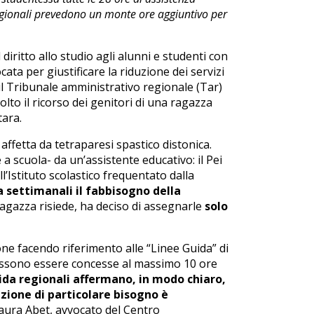
regionali prevedono un monte ore aggiuntivo per
l diritto allo studio agli alunni e studenti con
ata per giustificare la riduzione dei servizi
o il Tribunale amministrativo regionale (Tar)
to il ricorso dei genitori di una ragazza
tara.
 affetta da tetraparesi spastico distonica.
 scuola- da un’assistente educativo: il Pei
l’Istituto scolastico frequentato dalla
a settimanali il fabbisogno della
agazza risiede, ha deciso di assegnarle
solo
one facendo riferimento alle “Linee Guida” di
possono essere concesse al massimo 10 ore
ida regionali affermano, in modo chiaro,
azione di particolare bisogno è
aura Abet, avvocato del Centro