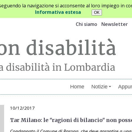
oseguendo la navigazione si acconsente al loro impiego in con
Informativa estesa
Chi siamo
Newsletter
Home
Notizie
Appun
10/12/2017
Tar Milano: le "ragioni di bilancio" non posso
Condannato il Comune di Parona, che deve garantire a una s