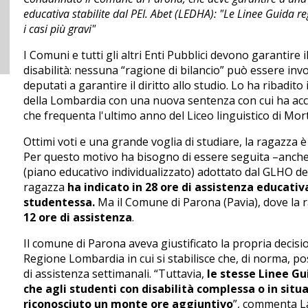
educativa stabilite dal PEI. Abet (LEDHA): "Le Linee Guida 
i casi più gravi"
I Comuni e tutti gli altri Enti Pubblici devono garantire i
disabilità: nessuna “ragione di bilancio” può essere invoc
deputati a garantire il diritto allo studio. Lo ha ribadit
della Lombardia con una nuova sentenza con cui ha accol
che frequenta l'ultimo anno del Liceo linguistico di Mor
Ottimi voti e una grande voglia di studiare, la ragazza è
Per questo motivo ha bisogno di essere seguita –anche a
(piano educativo individualizzato) adottato dal GLHO del
ragazza
ha indicato in 28 ore di assistenza educativ
studentessa.
Ma il Comune di Parona (Pavia), dove la r
12 ore di assistenza
.
Il comune di Parona aveva giustificato la propria decisi
Regione Lombardia in cui si stabilisce che, di norma, 
di assistenza settimanali. “Tuttavia,
le stesse Linee Gu
che agli studenti con disabilità complessa o in situ
riconosciuto un monte ore aggiuntivo
”, commenta L