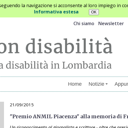
oseguendo la navigazione si acconsente al loro impiego in con
Informativa estesa
Chi siamo
Newsletter
Home
Notizie
Appun
21/09/2015
"Premio ANMIL Piacenza" alla memoria di 
Un riconoscimento al giornalista e scrittore - oltre che pre