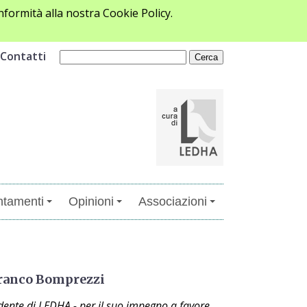
formità alla nostra Cookie Policy.
Contatti
tamenti
Opinioni
Associazioni
Franco Bomprezzi
sidente di LEDHA - per il suo impegno a favore