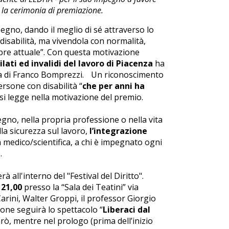
e la cerimonia di premiazione.
no, dando il meglio di sé attraverso lo
disabilità, ma vivendola con normalità,
re attuale”. Con questa motivazione
ati ed invalidi del lavoro di Piacenza
ha
ia di Franco Bomprezzi. Un riconoscimento
rsone con disabilità “
che per anni ha
 si legge nella motivazione del premio.
egno, nella propria professione o nella vita
lla sicurezza sul lavoro,
l’integrazione
a medico/scientifica, a chi è impegnato ogni
.
 all'interno del "Festival del Diritto".
 21,00
presso la “Sala dei Teatini” via
arini, Walter Groppi, il professor Giorgio
ione seguirà lo spettacolo “
Liberaci dal
rò, mentre nel prologo (prima dell’inizio