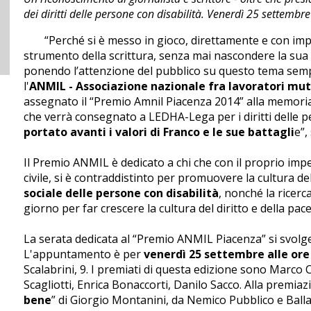
dei diritti delle persone con disabilità. Venerdì 25 settembr
“Perché si è messo in gioco, direttamente e con impeg
strumento della scrittura, senza mai nascondere la sua 
ponendo l’attenzione del pubblico su questo tema semp
l'
ANMIL - Associazione nazionale fra lavoratori mutil
assegnato il “Premio Amnil Piacenza 2014” alla memor
che verrà consegnato a LEDHA-Lega per i diritti delle pe
portato avanti i valori di Franco e le sue battagli
e”,
Il Premio ANMIL è dedicato a chi che con il proprio imp
civile, si è contraddistinto per promuovere la cultura de
sociale delle persone con disabilità
, nonché la ricerc
giorno per far crescere la cultura del diritto e della pace
La serata dedicata al “Premio ANMIL Piacenza” si svolgerà
L'appuntamento è per
venerdì 25 settembre alle ore
Scalabrini, 9. I premiati di questa edizione sono Marco C
Scagliotti, Enrica Bonaccorti, Danilo Sacco. Alla premiaz
bene
” di Giorgio Montanini, da Nemico Pubblico e Balla