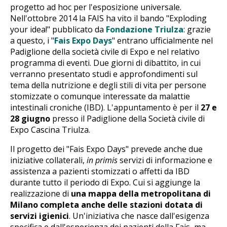
progetto ad hoc per l'esposizione universale.
Nell'ottobre 2014 la FAIS ha vito il bando "Exploding
your idea!" pubblicato da
Fondazione Triulza
: grazie
a questo, i "
Fais Expo Days
" entrano ufficialmente nel
Padiglione della società civile di Expo e nel relativo
programma di eventi. Due giorni di dibattito, in cui
verranno presentato studi e approfondimenti sul
tema della nutrizione e degli stili di vita per persone
stomizzate o comunque interessate da malattie
intestinali croniche (IBD). L'appuntamento è per il
27 e
28 giugno
presso il Padiglione della Società civile di
Expo Cascina Triulza.
Il progetto dei "Fais Expo Days" prevede anche due
iniziative collaterali,
in primis
servizi di informazione e
assistenza a pazienti stomizzati o affetti da IBD
durante tutto il periodo di Expo. Cui si aggiunge la
realizzazione di
una mappa della metropolitana di
Milano completa anche delle stazioni dotata di
servizi igienici
. Un'iniziativa che nasce dall'esigenza
specifica e dall'esperienza dei pazienti della Fais, ma