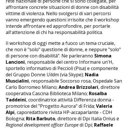
rete nazionale di persone che si sono collegate, per
affrontare concrete situazioni di donne con disabilità
vittime di violenza. Nello svolgersi di vari percorsi
vanno emergendo questioni irrisolte che il workshop
intende affrontare ed approfondire, per portarle
all'attenzione di chi ha responsabilità politica.
Il workshop di oggi mette a fuoco un tema cruciale,
che non è "solo" questione di donne, e neppure "solo"
di persone con disabilità". Ne parleranno
Simona
Lancioni
, responsabile del centro Informare un'H,
sportello informativo di Peccioli (Pisa) e componente
del Gruppo Donne Uildm (via Skype);
Nadia
Muscialini
, responsabile Soccorso rosa, Ospedale San
Carlo Borromeo Milano;
Andrea Brizzolari
, direttore
cooperativa Cascina Biblioteca Milano;
Rosalba
Taddeini
, coordinatrice attività Differenza donna -
promotrice del "Progetto Aurora" di Frida;
Valeria
Alpi
, caporedattore rivista HP-accaparlante - CDH
Bologna;
Rita Barbuto
, direttore di Dpi Italia Onlus e
Regional development officer Europe
di Dpi;
Raffaele