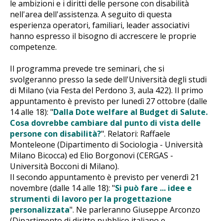
le ambizioni e i diritti delle persone con disabilità
nell'area dell'assistenza. A seguito di questa
esperienza operatori, familiari, leader associativi
hanno espresso il bisogno di accrescere le proprie
competenze.
Il programma prevede tre seminari, che si
svolgeranno presso la sede dell'Università degli studi
di Milano (via Festa del Perdono 3, aula 422). Il primo
appuntamento è previsto per lunedì 27 ottobre (dalle
14 alle 18): "
Dalla Dote welfare al Budget di Salute.
Cosa dovrebbe cambiare dal punto di vista delle
persone con disabilità?
". Relatori: Raffaele
Monteleone (Dipartimento di Sociologia - Università
Milano Bicocca) ed Elio Borgonovi (CERGAS -
Università Bocconi di Milano).
Il secondo appuntamento è previsto per venerdì 21
novembre (dalle 14 alle 18): "
Si può fare ... idee e
strumenti di lavoro per la progettazione
personalizzata
". Ne parleranno Giuseppe Arconzo
(Dipartimento di diritto pubblico italiano e