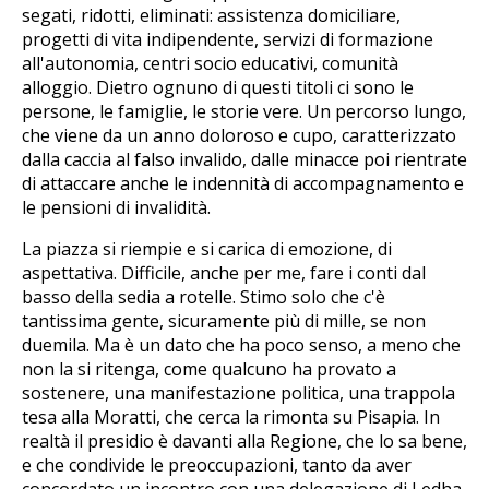
segati, ridotti, eliminati: assistenza domiciliare,
progetti di vita indipendente, servizi di formazione
all'autonomia, centri socio educativi, comunità
alloggio. Dietro ognuno di questi titoli ci sono le
persone, le famiglie, le storie vere. Un percorso lungo,
che viene da un anno doloroso e cupo, caratterizzato
dalla caccia al falso invalido, dalle minacce poi rientrate
di attaccare anche le indennità di accompagnamento e
le pensioni di invalidità.
La piazza si riempie e si carica di emozione, di
aspettativa. Difficile, anche per me, fare i conti dal
basso della sedia a rotelle. Stimo solo che c'è
tantissima gente, sicuramente più di mille, se non
duemila. Ma è un dato che ha poco senso, a meno che
non la si ritenga, come qualcuno ha provato a
sostenere, una manifestazione politica, una trappola
tesa alla Moratti, che cerca la rimonta su Pisapia. In
realtà il presidio è davanti alla Regione, che lo sa bene,
e che condivide le preoccupazioni, tanto da aver
concordato un incontro con una delegazione di Ledha,