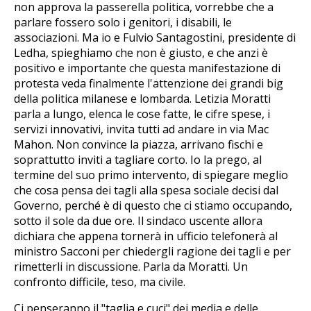
non approva la passerella politica, vorrebbe che a
parlare fossero solo i genitori, i disabili, le
associazioni. Ma io e Fulvio Santagostini, presidente di
Ledha, spieghiamo che non è giusto, e che anzi è
positivo e importante che questa manifestazione di
protesta veda finalmente l'attenzione dei grandi big
della politica milanese e lombarda. Letizia Moratti
parla a lungo, elenca le cose fatte, le cifre spese, i
servizi innovativi, invita tutti ad andare in via Mac
Mahon. Non convince la piazza, arrivano fischi e
soprattutto inviti a tagliare corto. Io la prego, al
termine del suo primo intervento, di spiegare meglio
che cosa pensa dei tagli alla spesa sociale decisi dal
Governo, perché è di questo che ci stiamo occupando,
sotto il sole da due ore. Il sindaco uscente allora
dichiara che appena tornerà in ufficio telefonerà al
ministro Sacconi per chiedergli ragione dei tagli e per
rimetterli in discussione. Parla da Moratti. Un
confronto difficile, teso, ma civile.
Ci penseranno il "taglia e cuci" dei media e delle