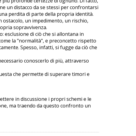
e più profonde certezze di ognuno. Di fatto,
ne un distacco da se stessi per confrontarsi
na perdita di parte della propria identità.
 un ostacolo, un impedimento, un rischio,
ropria sopravvivenza.
 esclusione di ciò che si allontana in
ome la "normalità", e preconcetto rispetto
tamente. Spesso, infatti, si fugge da ciò che
necessario conoscerlo di più, attraverso
questa che permette di superare timori e
mettere in discussione i propri schemi e le
ione, ma traendo da questo confronto un