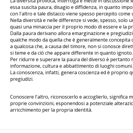
La diversità provoca, interroga e mette in discussione l
essa suscita paura, disagio e diffidenza, in quanto impo
con l'altro e tale distacco viene spesso percepito come u
Nella diversità e nelle differenze si vede, spesso, solo
quasi una minaccia per il proprio modo di essere e la p
Dalla paura derivano allora emarginazione e pregiudizio:
qualche modo da quella che è generalmente concepita c
a qualcosa che, a causa del timore, non si conosce diret
si teme e da ciò che appare differente in quanto ignoto.
Per ridurre e superare la paura del diverso è pertanto 
informazione, cultura e abbattimento di luoghi comuni.
La conoscenza, infatti, genera coscienza ed è proprio 
pregiudizi.
Conoscere l'altro, riconoscerlo e accoglierlo, significa 
proprie convinzioni, esponendosi a potenziale alteraz
arricchimento per la propria identità.