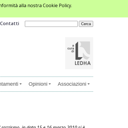
formità alla nostra Cookie Policy.
Contatti
tamenti
Opinioni
Associazioni
il razzismo, in data 15 e 16 marzo 2010 si è