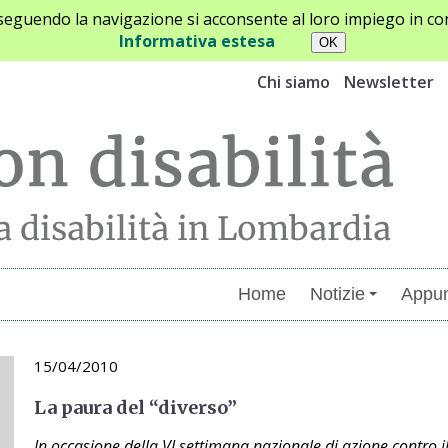
oseguendo la navigazione si acconsente al loro impiego in con
Informativa estesa
Chi siamo
Newsletter
Home
Notizie
Appun
15/04/2010
La paura del “diverso”
In occasione della VI settimana nazionale di azione contro 