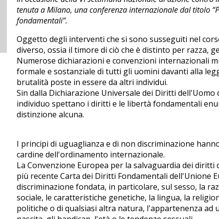
tenuta a Milano, una conferenza internazionale dal titolo “Pa
fondamentali”.
Oggetto degli interventi che si sono susseguiti nel cors
diverso, ossia il timore di ciò che è distinto per razza, 
Numerose dichiarazioni e convenzioni internazionali 
formale e sostanziale di tutti gli uomini davanti alla leg
brutalità poste in essere da altri individui.
Sin dalla Dichiarazione Universale dei Diritti dell'Uomo 
individuo spettano i diritti e le libertà fondamentali en
distinzione alcuna.
I principi di uguaglianza e di non discriminazione hanno,
cardine dell'ordinamento internazionale.
La Convenzione Europea per la salvaguardia dei diritti d
più recente Carta dei Diritti Fondamentali dell'Unione 
discriminazione fondata, in particolare, sul sesso, la razz
sociale, le caratteristiche genetiche, la lingua, la religi
politiche o di qualsiasi altra natura, l'appartenenza ad
nascita, gli handicap, l'età o le tendenze sessuali.