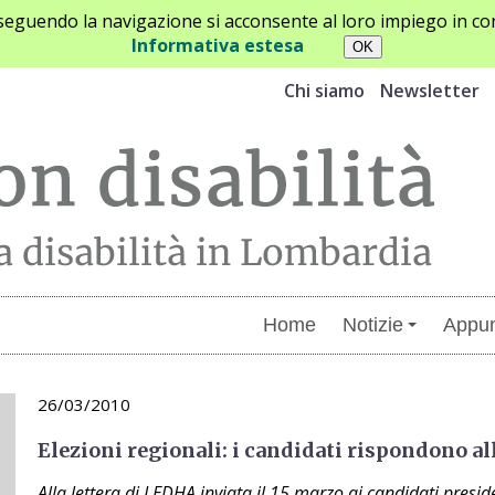
oseguendo la navigazione si acconsente al loro impiego in con
Informativa estesa
Chi siamo
Newsletter
Home
Notizie
Appun
26/03/2010
Elezioni regionali: i candidati rispondono 
Alla lettera di LEDHA inviata il 15 marzo ai candidati preside