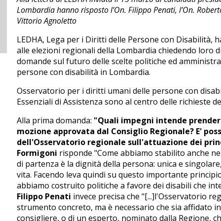
Lombardia hanno risposto l’On. Filippo Penati, l’On. Roberto
Vittorio Agnoletto
LEDHA, Lega per i Diritti delle Persone con Disabilità, ha
alle elezioni regionali della Lombardia chiedendo loro di
domande sul futuro delle scelte politiche ed amministra
persone con disabilità in Lombardia.
Osservatorio per i diritti umani delle persone con disabili
Essenziali di Assistenza sono al centro delle richieste de
Alla prima domanda:
"Quali impegni intende prendere
mozione approvata dal Consiglio Regionale? E' possi
dell'Osservatorio regionale sull'attuazione dei prin
Formigoni
risponde "Come abbiamo stabilito anche nel 
di partenza è la dignità della persona: unica e singolar
vita. Facendo leva quindi su questo importante principi
abbiamo costruito politiche a favore dei disabili che int
Filippo Penati
invece precisa che "[...]l'Osservatorio 
strumento concreto, ma è necessario che sia affidato in 
consigliere, o di un esperto, nominato dalla Regione, ch