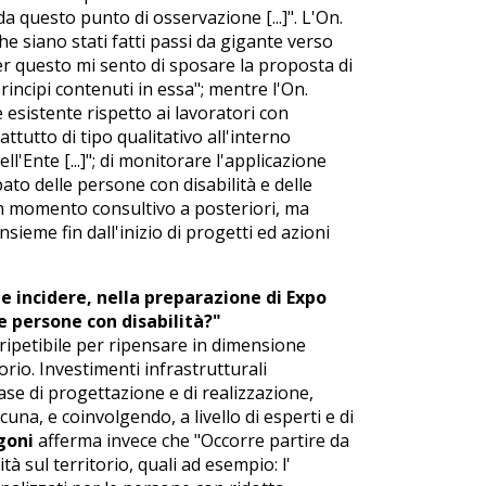
 da questo punto di osservazione [...]". L'On.
 siano stati fatti passi da gigante verso
er questo mi sento di sposare la proposta di
rincipi contenuti in essa"; mentre l'On.
 esistente rispetto ai lavoratori con
ttutto di tipo qualitativo all'interno
l'Ente [...]"; di monitorare l'applicazione
ato delle persone con disabilità e delle
n momento consultivo a posteriori, ma
ieme fin dall'inizio di progetti ed azioni
ile incidere, nella preparazione di Expo
le persone con disabilità?"
ripetibile per ripensare in dimensione
torio. Investimenti infrastrutturali
se di progettazione e di realizzazione,
una, e coinvolgendo, a livello di esperti e di
goni
afferma invece che "Occorre partire da
tà sul territorio, quali ad esempio: l'