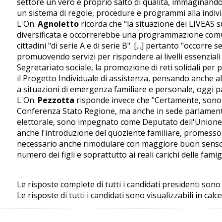
settore un vero e proprio salto di qualità, immaginand
un sistema di regole, procedure e programmi alla individ
L'On.
Agnoletto
ricorda che "la situazione dei LIVEAS su
diversificata e occorrerebbe una programmazione comun
cittadini "di serie A e di serie B". [...] pertanto "occorre
promuovendo servizi per rispondere ai livelli essenziali d
Segretariato sociale, la promozione di reti solidali per p
il Progetto Individuale di assistenza, pensando anche a
a situazioni di emergenza familiare e personale, oggi pa
L'On.
Pezzotta
risponde invece che "Certamente, sono d
Conferenza Stato Regione, ma anche in sede parlamen
elettorale, sono impegnato come Deputato dell'Unione
anche l'introduzione del quoziente familiare, promesso 
necessario anche rimodulare con maggiore buon senso le 
numero dei figli e soprattutto ai reali carichi delle famigl
Le risposte complete di tutti i candidati presidenti sono 
Le risposte di tutti i candidati sono visualizzabili in calc