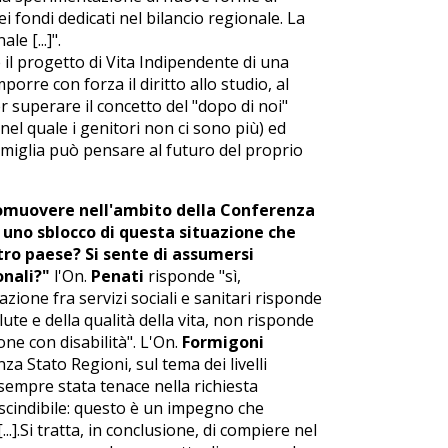
 fondi dedicati nel bilancio regionale. La
e [...]".
 il progetto di Vita Indipendente di una
orre con forza il diritto allo studio, al
per superare il concetto del "dopo di noi"
l quale i genitori non ci sono più) ed
amiglia può pensare al futuro del proprio
romuovere nell'ambito della Conferenza
d uno sblocco di questa situazione che
stro paese? Si sente di assumersi
onali?"
l'On.
Penati
risponde "sì,
azione fra servizi sociali e sanitari risponde
alute e della qualità della vita, non risponde
one con disabilità". L'On.
Formigoni
a Stato Regioni, sul tema dei livelli
è sempre stata tenace nella richiesta
escindibile: questo è un impegno che
.Si tratta, in conclusione, di compiere nel