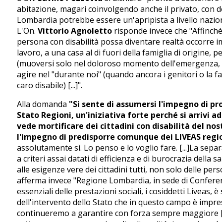
abitazione, magari coinvolgendo anche il privato, con dei
Lombardia potrebbe essere un'apripista a livello nazional
L'On.
Vittorio Agnoletto
risponde invece che "Affinché
persona con disabilità possa diventare realtà occorre imp
lavoro, a una casa al di fuori della famiglia di origine, 
(muoversi solo nel doloroso momento dell'emergenza, ne
agire nel "durante noi" (quando ancora i genitori o la f
caro disabile) [...]".
Alla domanda
"Si sente di assumersi l'impegno di p
Stato Regioni, un'iniziativa forte perché si arrivi a
vede mortificare dei cittadini con disabilità del no
l'impegno di predisporre comunque dei LIVEAS regi
assolutamente sì. Lo penso e lo voglio fare. [...]La separ
a criteri assai datati di efficienza e di burocrazia della s
alle esigenze vere dei cittadini tutti, non solo delle pers
afferma invece "Regione Lombardia, in sede di Conferenz
essenziali delle prestazioni sociali, i cosiddetti Liveas, 
dell'intervento dello Stato che in questo campo è impr
continueremo a garantire con forza sempre maggiore [...]