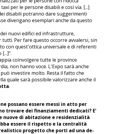
onalizzati per le persone con ridotta
xi per le persone disabili e così via. [...]
dei disabili potranno dare suggerimenti
esse divengano esemplari anche da questo
dei nuovi edifici ed infrastrutture,
tutti. Per fare questo occorre avvalersi, sin
to con quest'ottica universale e di referenti
...]".
ppia coinvolgere tutte le province
rdia, non hanno voce. L'Expo sarà anche
può investire molto. Resta il fatto che
la quale sarà possibile valorizzare anche il
otta
.
iene possano essere messi in atto per
no trovare dei finanziamenti dedicati? E'
 nuove di abitazione e residenzialità
bba essere il rispetto e la centralità
realistico progetto che porti ad una de-