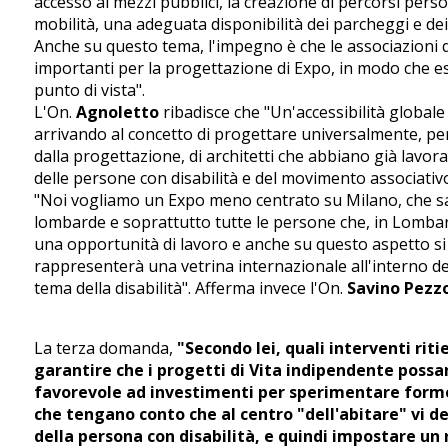
accesso ai mezzi pubblici, la creazione di percorsi pers
mobilità, una adeguata disponibilità dei parcheggi e dei ta
Anche su questo tema, l'impegno è che le associazioni 
importanti per la progettazione di Expo, in modo che 
punto di vista".
L'On.
Agnoletto
ribadisce che "Un'accessibilità globale 
arrivando al concetto di progettare universalmente, per 
dalla progettazione, di architetti che abbiano già lavora
delle persone con disabilità e del movimento associativo [
"Noi vogliamo un Expo meno centrato su Milano, che sa
lombarde e soprattutto tutte le persone che, in Lomba
una opportunità di lavoro e anche su questo aspetto si 
rappresenterà una vetrina internazionale all'interno del
tema della disabilità". Afferma invece l'On.
Savino Pezz
La terza domanda,
"Secondo lei, quali interventi rit
garantire che i progetti di Vita indipendente possa
favorevole ad investimenti per sperimentare forme
che tengano conto che al centro "dell'abitare" vi de
della persona con disabilità, e quindi impostare un 