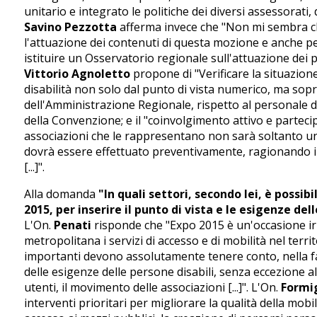
unitario e integrato le politiche dei diversi assessorati,
Savino Pezzotta
afferma invece che "Non mi sembra che
l'attuazione dei contenuti di questa mozione e anche p
istituire un Osservatorio regionale sull'attuazione dei p
Vittorio Agnoletto
propone di "Verificare la situazione
disabilità non solo dal punto di vista numerico, ma sopra
dell'Amministrazione Regionale, rispetto al personale del
della Convenzione; e il "coinvolgimento attivo e partecip
associazioni che le rappresentano non sarà soltanto u
dovrà essere effettuato preventivamente, ragionando ins
[...]".
Alla domanda
"In quali settori, secondo lei, è possib
2015, per inserire il punto di vista e le esigenze del
L'On.
Penati
risponde che "Expo 2015 è un'occasione ir
metropolitana i servizi di accesso e di mobilità nel terri
importanti devono assolutamente tenere conto, nella fa
delle esigenze delle persone disabili, senza eccezione alc
utenti, il movimento delle associazioni [...]". L'On.
Formi
interventi prioritari per migliorare la qualità della mobili