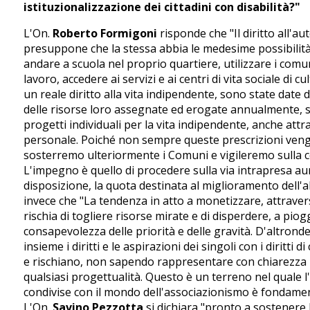
istituzionalizzazione dei cittadini con disabilità?"
L'On.
Roberto Formigoni
risponde che "Il diritto all'
presuppone che la stessa abbia le medesime possibilità d
andare a scuola nel proprio quartiere, utilizzare i comun
lavoro, accedere ai servizi e ai centri di vita sociale di c
un reale diritto alla vita indipendente, sono state date 
delle risorse loro assegnate ed erogate annualmente, si
progetti individuali per la vita indipendente, anche attr
personale. Poiché non sempre queste prescrizioni ven
sosterremo ulteriormente i Comuni e vigileremo sulla co
L'impegno è quello di procedere sulla via intrapresa a
disposizione, la quota destinata al miglioramento dell'abi
invece che "La tendenza in atto a monetizzare, attraverso
rischia di togliere risorse mirate e di disperdere, a piog
consapevolezza delle priorità e delle gravità. D'altrond
insieme i diritti e le aspirazioni dei singoli con i dirit
e rischiano, non sapendo rappresentare con chiarezza i p
qualsiasi progettualità. Questo è un terreno nel quale l
condivise con il mondo dell'associazionismo è fondamental
L'On.
Savino Pezzotta
si dichiara "pronto a sostenere