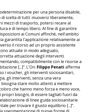
autodeterminazione per una persona disabile,
i scelta di tutti: muoversi liberamente,
i mezzi di trasporto, potersi recare al
ultura e di tempo libero. Al fine di garantire
disposizioni ai Comuni affinché, nell'ambito
a garantita l'applicazione relativamente ai
averso il ricorso ad un proprio assistente
gono attuate in modo adeguato,
rretta attuazione degli interventi.
umentando, compatibilmente con le risorse a
tazione [...]". L'On.
Filippo Penati
afferma
 i voucher, gli interventi sociosanitari,
gia, gli interventi, senza una vera
e bisogna stare molto attenti a mettere
ti di coloro che hanno meno forza e meno voce,
ropri bisogni, di essere tagliati fuori da
'elaborazione di linee guida sociosanitarie
e per trovare il giusto equilibrio [...]".
 la sperimentazione di nuove forme di