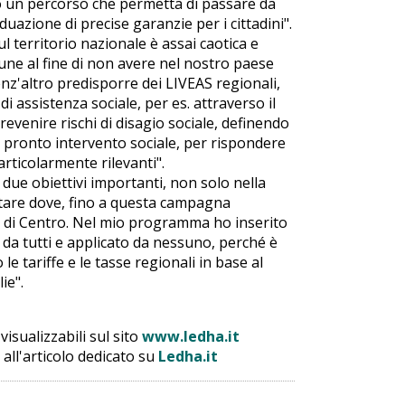
o un percorso che permetta di passare da
uazione di precise garanzie per i cittadini".
l territorio nazionale è assai caotica e
e al fine di non avere nel nostro paese
 senz'altro predisporre dei LIVEAS regionali,
i assistenza sociale, per es. attraverso il
revenire rischi di disagio sociale, definendo
l pronto intervento sociale, per rispondere
rticolarmente rilevanti".
ue obiettivi importanti, non solo nella
tare dove, fino a questa campagna
 di Centro. Nel mio programma ho inserito
da tutti e applicato da nessuno, perché è
tariffe e le tasse regionali in base al
ie".
visualizzabili sul sito
www.ledha.it
e all'articolo dedicato su
Ledha.it