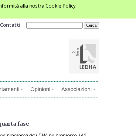
formità alla nostra Cookie Policy.
Contatti
tamenti
Opinioni
Associazioni
quarta fase
pagna promossa da LDHA ha promosso 140