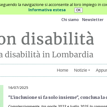
oseguendo la navigazione si acconsente al loro impiego in con
Informativa estesa
Chi siamo
Newsletter
Home
Notizie
Appun
16/07/2025
"L'inclusione si fa solo insieme", conclusa la 
Complessivamente, tra aprile 2023 e luglio 2025 la cam