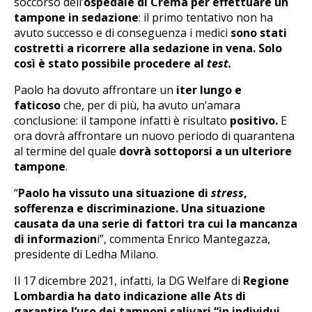
soccorso dell’
ospedale di Crema per effettuare un
tampone in sedazione
: il primo tentativo non ha
avuto successo e di conseguenza i medici
sono stati
costretti a ricorrere alla sedazione in vena. Solo
così è stato possibile procedere al
test.
Paolo ha dovuto affrontare un
iter lungo e
faticoso
che, per di più, ha avuto un’amara
conclusione: il tampone infatti è risultato
positivo.
E
ora dovrà affrontare un nuovo periodo di quarantena
al termine del quale
dovrà sottoporsi a un ulteriore
tampone
.
“
Paolo ha vissuto una situazione di
stress
,
sofferenza e discriminazione. Una situazione
causata da una serie di fattori tra cui la mancanza
di informazion
i”, commenta Enrico Mantegazza,
presidente di Ledha Milano.
Il 17 dicembre 2021, infatti, la DG Welfare di
Regione
Lombardia ha dato indicazione alle Ats di
garantire l’uso dei tamponi salivari “in individui