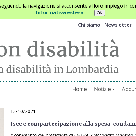
oseguendo la navigazione si acconsente al loro impiego in con
Informativa estesa
Chi siamo
Newsletter
Home
Notizie
Appun
12/10/2021
Isee e compartecipazione alla spesa: condan
Il commento del presidente di LEDHA, Alessandro Manfredi:"A