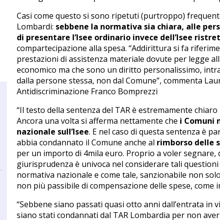
Casi come questo si sono ripetuti (purtroppo) frequent
Lombardi:
sebbene la normativa sia chiara, alle per
di presentare l’Isee ordinario invece dell’Isee ristre
compartecipazione alla spesa. “Addirittura si fa riferimen
prestazioni di assistenza materiale dovute per legge all
economico ma che sono un diritto personalissimo, intras
dalla persone stessa, non dal Comune”, commenta Laura
Antidiscriminazione Franco Bomprezzi
“Il testo della sentenza del TAR è estremamente chiaro
Ancora una volta si afferma nettamente che
i Comuni 
nazionale sull’Isee
. E nel caso di questa sentenza è par
a
abbia condannato il Comune anche al
rimborso delle s
per un importo di 4mila euro. Proprio a voler segnare,
giurisprudenza è univoca nel considerare tali questioni
normativa nazionale e come tale, sanzionabile non solo 
non più passibile di compensazione delle spese, come i
“Sebbene siano passati quasi otto anni dall’entrata in
siano stati condannati dal TAR Lombardia per non aver 