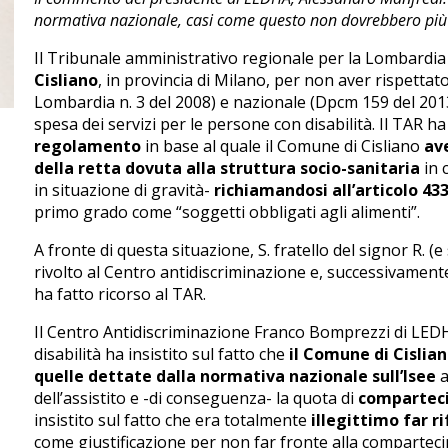
normativa nazionale, casi come questo non dovrebbero più e
Il Tribunale amministrativo regionale per la Lombardia
Cisliano
, in provincia di Milano, per non aver rispetta
Lombardia n. 3 del 2008) e nazionale (Dpcm 159 del 2013
spesa dei servizi per le persone con disabilità. Il TAR ha
regolamento
in base al quale il Comune di Cisliano
av
della retta dovuta alla struttura socio-sanitaria
in c
in situazione di gravità-
richiamandosi all’articolo 433
primo grado come “soggetti obbligati agli alimenti”.
A fronte di questa situazione, S. fratello del signor R. 
rivolto al Centro antidiscriminazione e, successivamente
ha fatto ricorso al TAR.
Il Centro Antidiscriminazione Franco Bomprezzi di LEDHA
disabilità ha insistito sul fatto che
il Comune di Cislia
quelle dettate dalla normativa nazionale sull’Isee
a
dell’assistito e -di conseguenza- la quota di
comparteci
insistito sul fatto che era totalmente
illegittimo far ri
come giustificazione per non far fronte alla compartecip