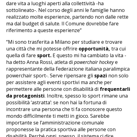
dare vita a luoghi aperti alla collettività -ha
sottolineato-. Nel corso degli anni le famiglie hanno
realizzato molte esperienze, partendo non dalle rette
ma dal budget di salute. Il Comune dovrebbe fare
riferimento a queste esperienze”
“Mi sono trasferita a Milano per studiare e trovare
una città che mi potesse offrire
opportunità,
tra cui
quella di fare
sport.
E questo mi ha cambiato la vita -
ha detto Anna Rossi, atleta di
powerchair hockey
e
rappresentante della Federazione italiana paralimpica
powerchair sport-. Serve ripensare gli
spazi
non solo
per assistere agli eventi sportivi ma anche per
permettere alle persone con disabilità di
frequentarli
da protagonisti
. Inoltre, spesso lo sport rimane una
possibilità ‘astratta’: se non hai la fortuna di
incontrare una persona che ti fa conoscere questo
mondo difficilmente ti metti in gioco. Sarebbe
importante se l’amministrazione comunale
proponesse la pratica sportiva alle persone con
disabilità. Perché oggi, spesso, il sistema ci dice