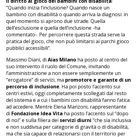
il diritto al gioco dei bambini con disabilità
:
“Quando inizia l’inclusione? Quando nasce un
bambino con disabilità o quando arriva la diagnosi: in
quel momento si aprono due strade. Quella
dell’esclusione e quella dell’inclusione -ha
commentato-. Per percorrere questa strada serve la
pratica del gioco, che non può limitarsi ai parchi gioco
pubblici accessibili”.
Massimo Diani, di
Aias Milano
ha posto al centro del
suo intervento il ruolo del Comune, invitando
l’amministrazione a non essere semplicemente un
“erogatore” di servizi, ma
promotore e garante di un
percorso di inclusione
. Ha poi posto l’accento sui
centri estivi, oggi completamente scollegati dal resto
del sistema e a cui i bambini con disabilità fanno fatica
ad accedere. Mentre Elena Manzoni, rappresentante
di
Fondazione Idea Vita
ha posto l’accento sul “dopo
di noi” e sulla filiera dei
servizi diurni
“che sia inclusiva
e non suddivisa per categorie di gravità o di disabilità,
ma che sia capace di relazionarsi con il territorio per