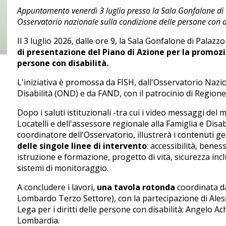
Appuntamento venerdì 3 luglio presso la Sala Gonfalone di P
Osservatorio nazionale sulla condizione delle persone con d
Il 3 luglio 2026, dalle ore 9, la Sala Gonfalone di Palazzo P
di presentazione del Piano di Azione per la promozion
persone con disabilità.
L'iniziativa è promossa da FISH, dall'Osservatorio Nazi
Disabilità (OND) e da FAND, con il patrocinio di Region
Dopo i saluti istituzionali -tra cui i video messaggi del 
Locatelli e dell'assessore regionale alla Famiglia e Disab
coordinatore dell'Osservatorio, illustrerà i contenuti ge
delle singole linee di intervento
: accessibilità, benes
istruzione e formazione, progetto di vita, sicurezza inc
sistemi di monitoraggio.
A concludere i lavori,
una tavola rotonda
coordinata da
Lombardo Terzo Settore), con la partecipazione di Ale
Lega per i diritti delle persone con disabilità; Angelo 
Lombardia.