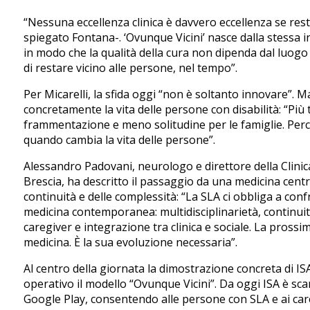
“Nessuna eccellenza clinica è davvero eccellenza se rest
spiegato Fontana-. ‘Ovunque Vicini’ nasce dalla stessa 
in modo che la qualità della cura non dipenda dal luogo i
di restare vicino alle persone, nel tempo”.
Per Micarelli, la sfida oggi “non è soltanto innovare”. 
concretamente la vita delle persone con disabilità: “Più
frammentazione e meno solitudine per le famiglie. Per
quando cambia la vita delle persone”.
Alessandro Padovani, neurologo e direttore della Clinica
Brescia, ha descritto il passaggio da una medicina centr
continuità e delle complessità: “La SLA ci obbliga a confr
medicina contemporanea: multidisciplinarietà, continuità
caregiver e integrazione tra clinica e sociale. La prossi
medicina. È la sua evoluzione necessaria”.
Al centro della giornata la dimostrazione concreta di IS
operativo il modello “Ovunque Vicini”. Da oggi ISA è sc
Google Play, consentendo alle persone con SLA e ai care