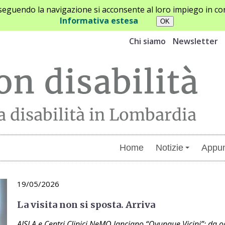
oseguendo la navigazione si acconsente al loro impiego in con
Informativa estesa
Chi siamo
Newsletter
Home
Notizie
Appun
19/05/2026
La visita non si sposta. Arriva
AISLA e Centri Clinici NeMO lanciano “Ovunque Vicini”: da og