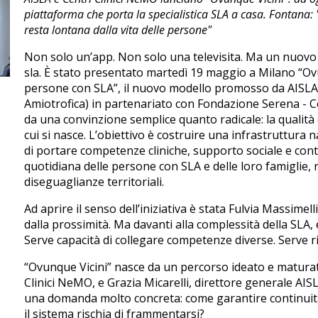
piattaforma che porta la specialistica SLA a casa. Fontana: 
resta lontana dalla vita delle persone"
Non solo un’app. Non solo una televisita. Ma un nuovo m
sla. È stato presentato martedì 19 maggio a Milano “Ovun
persone con SLA”, il nuovo modello promosso da AISLA (
Amiotrofica) in partenariato con Fondazione Serena - C
da una convinzione semplice quanto radicale: la qualità
cui si nasce. L’obiettivo è costruire una infrastruttura n
di portare competenze cliniche, supporto sociale e conti
quotidiana delle persone con SLA e delle loro famiglie
diseguaglianze territoriali.
Ad aprire il senso dell’iniziativa è stata Fulvia Massime
dalla prossimità. Ma davanti alla complessità della SLA, 
Serve capacità di collegare competenze diverse. Serve ri
“Ovunque Vicini” nasce da un percorso ideato e maturat
Clinici NeMO, e Grazia Micarelli, direttore generale AIS
una domanda molto concreta: come garantire continuità 
il sistema rischia di frammentarsi?