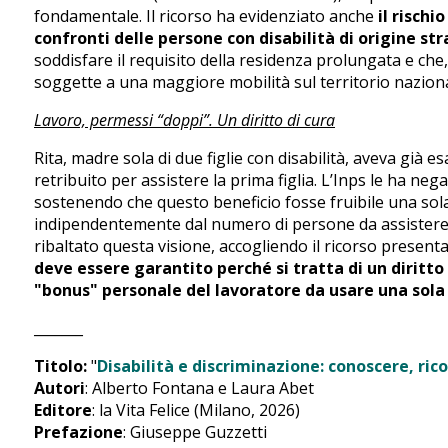
fondamentale. Il ricorso ha evidenziato anche
il rischi
confronti delle persone con disabilità di origine st
soddisfare il requisito della residenza prolungata e che, 
soggette a una maggiore mobilità sul territorio naziona
Lavoro, permessi “doppi”. Un diritto di cura
Rita, madre sola di due figlie con disabilità, aveva già 
retribuito per assistere la prima figlia. L’Inps le ha neg
sostenendo che questo beneficio fosse fruibile una sola 
indipendentemente dal numero di persone da assistere. 
ribaltato questa visione, accogliendo il ricorso presen
deve essere garantito perché si tratta di un diritto
"bonus" personale del lavoratore da usare una sola 
_______
Titolo:
"
Disabilità e discriminazione: conoscere, ric
Autori
: Alberto Fontana e Laura Abet
Editore
: la Vita Felice (Milano, 2026)
Prefazione
: Giuseppe Guzzetti