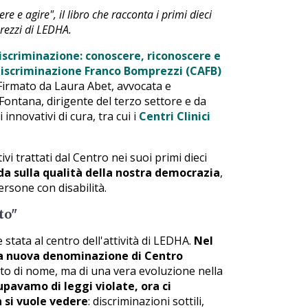
re e agire", il libro che racconta i primi dieci
rezzi di LEDHA.
discriminazione: conoscere, riconoscere e
iscriminazione Franco Bomprezzi (CAFB)
. Firmato da Laura Abet, avvocata e
Fontana, dirigente del terzo settore e da
nnovativi di cura, tra cui i
Centri Clinici
ivi trattati dal Centro nei suoi primi dieci
da sulla qualità della nostra democrazia
,
ersone con disabilità.
to"
e stata al centro dell'attività di LEDHA.
Nel
 la nuova denominazione di Centro
to di nome, ma di una vera evoluzione nella
upavamo di leggi violate, ora ci
 si vuole vedere
: discriminazioni sottili,