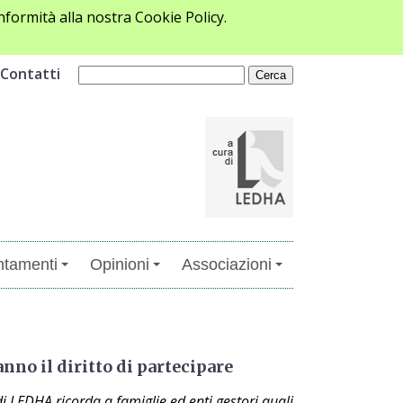
formità alla nostra Cookie Policy.
Contatti
tamenti
Opinioni
Associazioni
anno il diritto di partecipare
i LEDHA ricorda a famiglie ed enti gestori quali