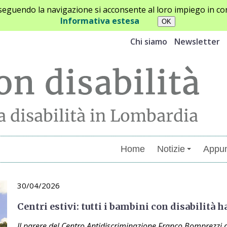
oseguendo la navigazione si acconsente al loro impiego in con
Informativa estesa
Chi siamo
Newsletter
Home
Notizie
Appun
30/04/2026
Centri estivi: tutti i bambini con disabilità h
Il parere del Centro Antidiscriminazione Franco Bomprezzi d