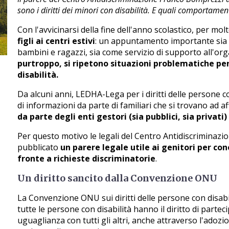
sono i diritti dei minori con disabilità. E quali comportame
Con l'avvicinarsi della fine dell'anno scolastico, per mol
figli ai centri estivi
: un appuntamento importante sia 
bambini e ragazzi, sia come servizio di supporto all'or
purtroppo, si ripetono situazioni problematiche per
disabilità.
Da alcuni anni, LEDHA-Lega per i diritti delle persone co
di informazioni da parte di familiari che si trovano ad 
da parte degli enti gestori (sia pubblici, sia privati) 
Per questo motivo le legali del Centro Antidiscrimina
pubblicato
un parere legale
utile ai genitori per cono
fronte a richieste discriminatorie
.
Un diritto sancito dalla Convenzione ONU
La Convenzione ONU sui diritti delle persone con disabilità
tutte le persone con disabilità hanno il diritto di parteci
uguaglianza con tutti gli altri, anche attraverso l'ado