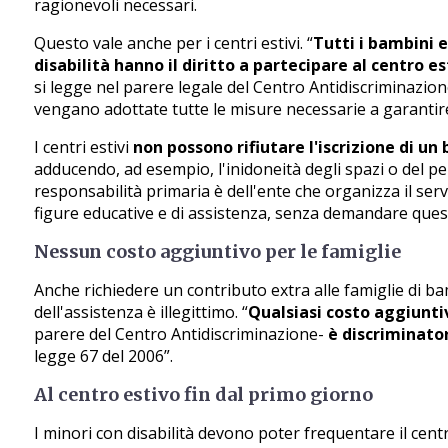
ragionevoli necessari.
Questo vale anche per i centri estivi. “
Tutti i bambini e
disabilità hanno il diritto a partecipare al centro es
si legge nel parere legale del Centro Antidiscriminazione
vengano adottate tutte le misure necessarie a garantire 
I centri estivi
non possono rifiutare l'iscrizione di u
adducendo, ad esempio, l'inidoneità degli spazi o del per
responsabilità primaria è dell'ente che organizza il serv
figure educative e di assistenza, senza demandare quest
Nessun costo aggiuntivo per le famiglie
Anche richiedere un contributo extra alle famiglie di bam
dell'assistenza è illegittimo. “
Qualsiasi costo aggiuntiv
parere del Centro Antidiscriminazione-
è discriminato
legge 67 del 2006”.
Al centro estivo fin dal primo giorno
I minori con disabilità devono poter frequentare il cent