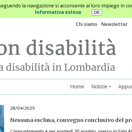
oseguendo la navigazione si acconsente al loro impiego in con
Informativa estesa
Chi siamo
Newsletter
Home
Notizie
Appun
28/04/2025
Nessuna esclusa, convegno conclusivo del pr
L'appuntamento è per martedì 20 maggio, presso la Sala Ale