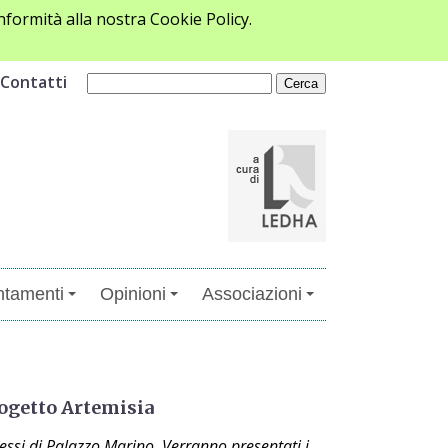
formità alla nostra Cookie Policy.
Contatti
tamenti
Opinioni
Associazioni
ogetto Artemisia
ssi di Palazzo Marino. Verranno presentati i