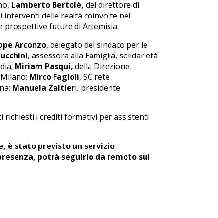
ano,
Lamberto Bertolè,
del direttore di
li interventi delle realtà coinvolte nel
e prospettive future di Artemisia.
ppe Arconzo
, delegato del sindaco per le
ucchini
, assessora alla Famiglia, solidarietà
rdia;
Miriam Pasqui,
della Direzione
i Milano;
Mirco Fagioli
, SC rete
ana;
Manuela Zaltier
i, presidente
 richiesti i crediti formativi per assistenti
e, è stato previsto un servizio
presenza, potrà seguirlo da remoto sul